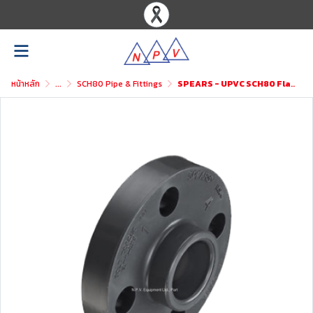
หน้าหลัก
...
SCH80 Pipe & Fittings
SPEARS - UPVC SCH80 Flange 1PC (S)