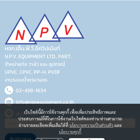
หจก.เอ็น.พี.วี.อีควิปเม้นท์
N.P.V. EQUIPMENT LTD., PART.
จำหน่ายท่อ วาล์ว และ อุปกรณ์
UPVC, CPVC, PP-H, PVDF
งานระบบน้ำครบวงจร
02-438-1634
info@npvequipment.co.th
เว็บไซต์นี้มีการใช้งานคุกกี้ เพื่อเพิ่มประสิทธิภาพและ
@npvupvc
ประสบการณ์ที่ดีในการใช้งานเว็บไซต์ของท่าน ท่านสามารถ
อ่านรายละเอียดเพิ่มเติมได้ที่
นโยบายความเป็นส่วนตัว
และ
นโยบายคุกกี้
รับข่าวสาร