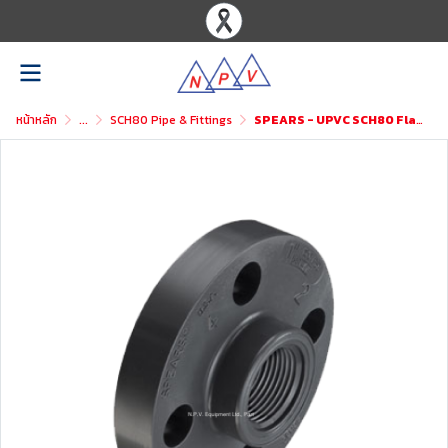
หน้าหลัก
...
SCH80 Pipe & Fittings
SPEARS - UPVC SCH80 Flange 1PC (F)