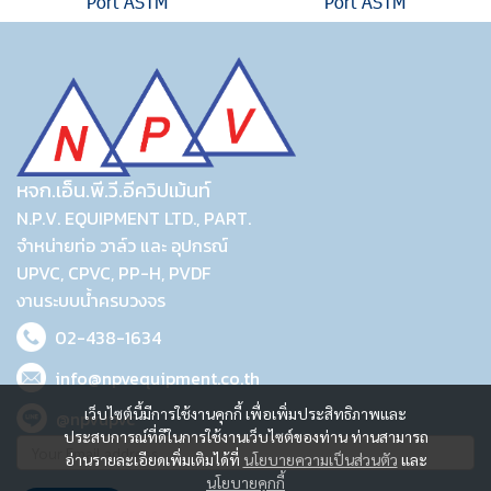
Port ASTM
Port ASTM
หจก.เอ็น.พี.วี.อีควิปเม้นท์
N.P.V. EQUIPMENT LTD., PART.
จำหน่ายท่อ วาล์ว และ อุปกรณ์
UPVC, CPVC, PP-H, PVDF
งานระบบน้ำครบวงจร
02-438-1634
info@npvequipment.co.th
เว็บไซต์นี้มีการใช้งานคุกกี้ เพื่อเพิ่มประสิทธิภาพและ
@npvupvc
ประสบการณ์ที่ดีในการใช้งานเว็บไซต์ของท่าน ท่านสามารถ
อ่านรายละเอียดเพิ่มเติมได้ที่
นโยบายความเป็นส่วนตัว
และ
นโยบายคุกกี้