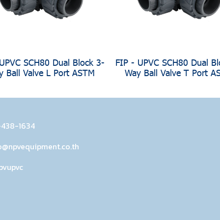
 UPVC SCH80 Dual Block 3-
FIP - UPVC SCH80 Dual Bl
 Ball Valve L Port ASTM
Way Ball Valve T Port 
-438-1634
o@npvequipment.co.th
pvupvc