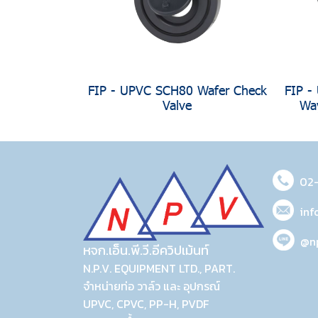
FIP - UPVC SCH80 Wafer Check
FIP -
Valve
Way
02
inf
@n
หจก.เอ็น.พี.วี.อีควิปเม้นท์
N.P.V. EQUIPMENT LTD., PART.
จำหน่ายท่อ วาล์ว และ อุปกรณ์
UPVC, CPVC, PP-H, PVDF