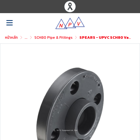
หน้าหลัก
...
SCH80 Pipe & Fittings
SPEARS - UPVC SCH80 Van Stone Flange