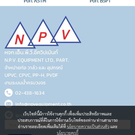
Port ASTM
Port BSPT
หจก.เอ็น.พี.วี.อีควิปเม้นท์
N.P.V. EQUIPMENT LTD., PART.
จำหน่ายท่อ วาล์ว และ อุปกรณ์
UPVC, CPVC, PP-H, PVDF
งานระบบน้ำครบวงจร
02-438-1634
info@npvequipment.co.th
เว็บไซต์นี้มีการใช้งานคุกกี้ เพื่อเพิ่มประสิทธิภาพและ
@npvupvc
ประสบการณ์ที่ดีในการใช้งานเว็บไซต์ของท่าน ท่านสามารถ
อ่านรายละเอียดเพิ่มเติมได้ที่
นโยบายความเป็นส่วนตัว
และ
นโยบายคุกกี้