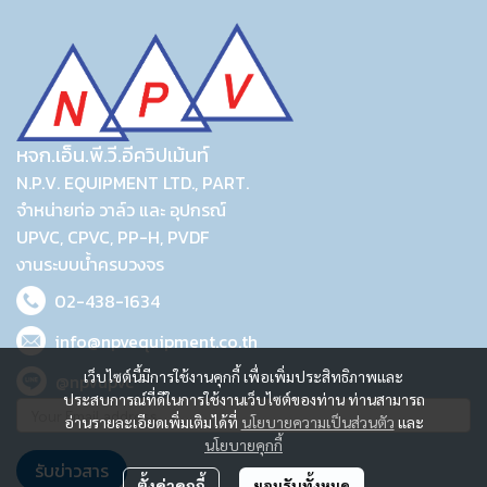
หจก.เอ็น.พี.วี.อีควิปเม้นท์
N.P.V. EQUIPMENT LTD., PART.
จำหน่ายท่อ วาล์ว และ อุปกรณ์
UPVC, CPVC, PP-H, PVDF
งานระบบน้ำครบวงจร
02-438-1634
info@npvequipment.co.th
เว็บไซต์นี้มีการใช้งานคุกกี้ เพื่อเพิ่มประสิทธิภาพและ
@npvupvc
ประสบการณ์ที่ดีในการใช้งานเว็บไซต์ของท่าน ท่านสามารถ
อ่านรายละเอียดเพิ่มเติมได้ที่
นโยบายความเป็นส่วนตัว
และ
นโยบายคุกกี้
รับข่าวสาร
ตั้งค่าคุกกี้
ยอมรับทั้งหมด