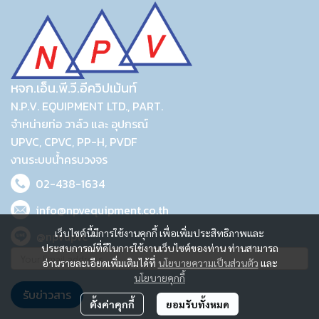
หจก.เอ็น.พี.วี.อีควิปเม้นท์
N.P.V. EQUIPMENT LTD., PART.
จำหน่ายท่อ วาล์ว และ อุปกรณ์
UPVC, CPVC, PP-H, PVDF
งานระบบน้ำครบวงจร
02-438-1634
info@npvequipment.co.th
เว็บไซต์นี้มีการใช้งานคุกกี้ เพื่อเพิ่มประสิทธิภาพและ
@npvupvc
ประสบการณ์ที่ดีในการใช้งานเว็บไซต์ของท่าน ท่านสามารถ
อ่านรายละเอียดเพิ่มเติมได้ที่
นโยบายความเป็นส่วนตัว
และ
นโยบายคุกกี้
รับข่าวสาร
ตั้งค่าคุกกี้
ยอมรับทั้งหมด