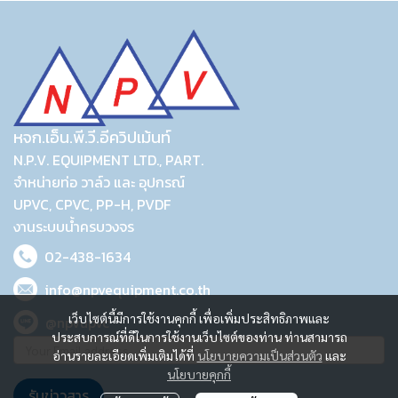
หจก.เอ็น.พี.วี.อีควิปเม้นท์
N.P.V. EQUIPMENT LTD., PART.
จำหน่ายท่อ วาล์ว และ อุปกรณ์
UPVC, CPVC, PP-H, PVDF
งานระบบน้ำครบวงจร
02-438-1634
info@npvequipment.co.th
เว็บไซต์นี้มีการใช้งานคุกกี้ เพื่อเพิ่มประสิทธิภาพและ
@npvupvc
ประสบการณ์ที่ดีในการใช้งานเว็บไซต์ของท่าน ท่านสามารถ
อ่านรายละเอียดเพิ่มเติมได้ที่
นโยบายความเป็นส่วนตัว
และ
นโยบายคุกกี้
รับข่าวสาร