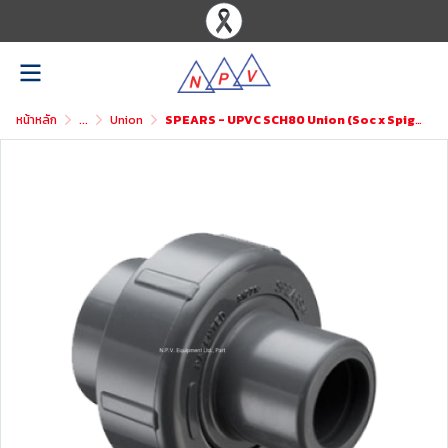
หน้าหลัก
...
Union
SPEARS - UPVC SCH80 Union (Soc x Spigot)