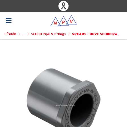
หน้าหลัก
...
SCH80 Pipe & Fittings
SPEARS - UPVC SCH80 Reducer Bushing Flush Style (Spigot x Soc)