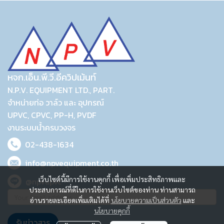
หจก.เอ็น.พี.วี.อีควิปเม้นท์
N.P.V. EQUIPMENT LTD., PART.
จำหน่ายท่อ วาล์ว และ อุปกรณ์
UPVC, CPVC, PP-H, PVDF
งานระบบน้ำครบวงจร
02-438-1634
info@npvequipment.co.th
เว็บไซต์นี้มีการใช้งานคุกกี้ เพื่อเพิ่มประสิทธิภาพและ
@npvupvc
ประสบการณ์ที่ดีในการใช้งานเว็บไซต์ของท่าน ท่านสามารถ
อ่านรายละเอียดเพิ่มเติมได้ที่
นโยบายความเป็นส่วนตัว
และ
นโยบายคุกกี้
รับข่าวสาร