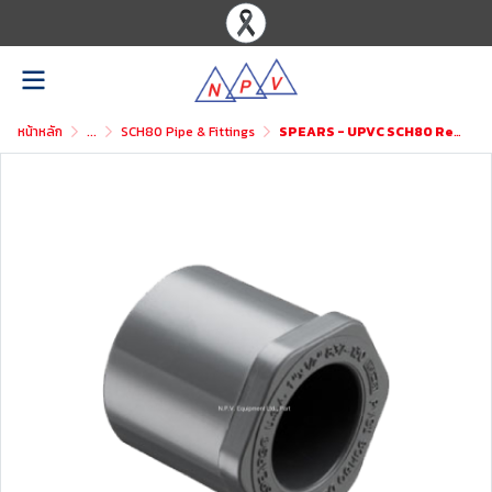
หน้าหลัก
...
SCH80 Pipe & Fittings
SPEARS - UPVC SCH80 Reducer Bushing Flush Style (Spigot x Soc)