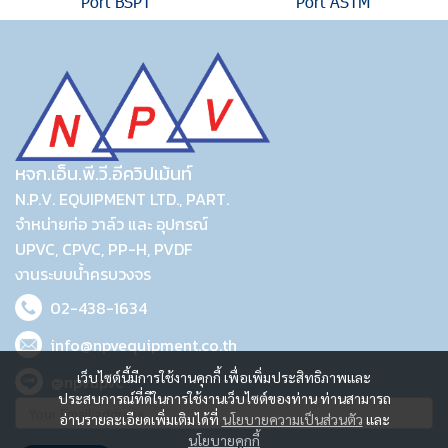
Port BSPT
Port ASTM
หจก.เอ็น.พี.วี.อีควิปเม้นท์
N.P.V. EQUIPMENT LTD., PART.
จำหน่ายท่อ วาล์ว และ อุปกรณ์
UPVC, CPVC, PP-H, PVDF
งานระบบน้ำครบวงจร
02-438-1634
info@npvequipment.co.th
เว็บไซต์นี้มีการใช้งานคุกกี้ เพื่อเพิ่มประสิทธิภาพและ
@npvupvc
ประสบการณ์ที่ดีในการใช้งานเว็บไซต์ของท่าน ท่านสามารถ
อ่านรายละเอียดเพิ่มเติมได้ที่
นโยบายความเป็นส่วนตัว
และ
นโยบายคุกกี้