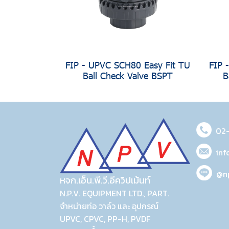
FIP - UPVC SCH80 Easy Fit TU
FIP 
Ball Check Valve BSPT
B
02
inf
@n
หจก.เอ็น.พี.วี.อีควิปเม้นท์
N.P.V. EQUIPMENT LTD., PART.
จำหน่ายท่อ วาล์ว และ อุปกรณ์
UPVC, CPVC, PP-H, PVDF