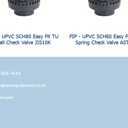
- UPVC SCH80 Easy Fit TU
FIP - UPVC SCH80 Easy F
all Check Valve JIS10K
Spring Check Valve A
-438-1634
o@npvequipment.co.th
pvupvc