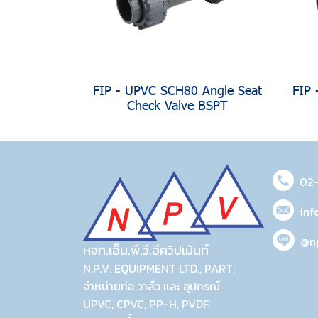
FIP - UPVC SCH80 Angle Seat
FIP 
Check Valve BSPT
02
inf
@n
หจก.เอ็น.พี.วี.อีควิปเม้นท์
N.P.V. EQUIPMENT LTD., PART.
จำหน่ายท่อ วาล์ว และ อุปกรณ์
UPVC, CPVC, PP-H, PVDF