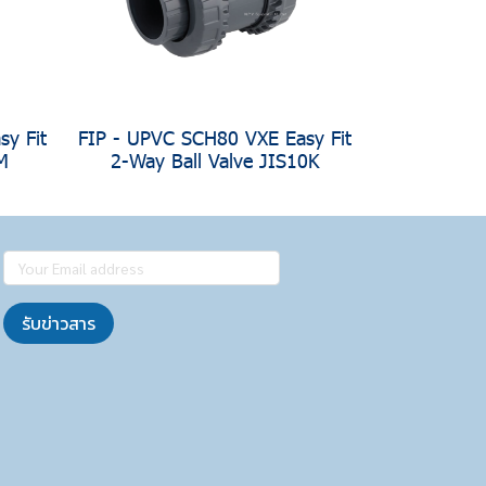
y Fit
FIP - UPVC SCH80 VXE Easy Fit
M
2-Way Ball Valve JIS10K
รับข่าวสาร