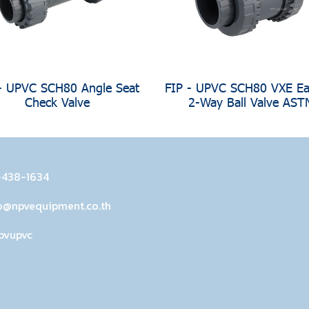
- UPVC SCH80 Angle Seat
FIP - UPVC SCH80 VXE Eas
Check Valve
2-Way Ball Valve AST
-438-1634
o@npvequipment.co.th
pvupvc