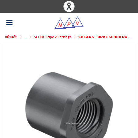
หน้าหลัก
...
SCH80 Pipe & Fittings
SPEARS - UPVC SCH80 Reducer Bushing Flush Style (Spigot x Fipt)