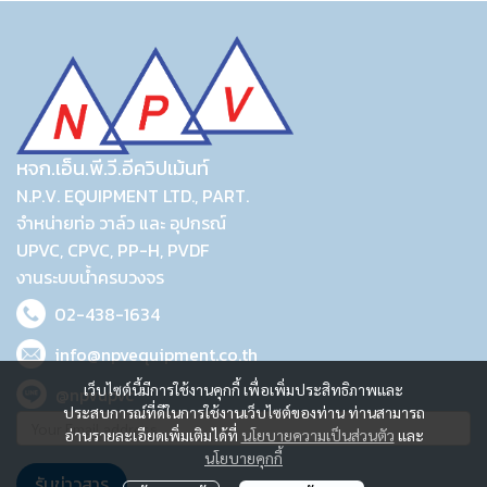
หจก.เอ็น.พี.วี.อีควิปเม้นท์
N.P.V. EQUIPMENT LTD., PART.
จำหน่ายท่อ วาล์ว และ อุปกรณ์
UPVC, CPVC, PP-H, PVDF
งานระบบน้ำครบวงจร
02-438-1634
info@npvequipment.co.th
เว็บไซต์นี้มีการใช้งานคุกกี้ เพื่อเพิ่มประสิทธิภาพและ
@npvupvc
ประสบการณ์ที่ดีในการใช้งานเว็บไซต์ของท่าน ท่านสามารถ
อ่านรายละเอียดเพิ่มเติมได้ที่
นโยบายความเป็นส่วนตัว
และ
นโยบายคุกกี้
รับข่าวสาร