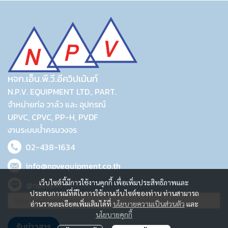
หจก.เอ็น.พี.วี.อีควิปเม้นท์
N.P.V. EQUIPMENT LTD., PART.
จำหน่ายท่อ วาล์ว และ อุปกรณ์
UPVC, CPVC, PP-H, PVDF
งานระบบน้ำครบวงจร
02-438-1634
info@npvequipment.co.th
เว็บไซต์นี้มีการใช้งานคุกกี้ เพื่อเพิ่มประสิทธิภาพและ
@npvupvc
ประสบการณ์ที่ดีในการใช้งานเว็บไซต์ของท่าน ท่านสามารถ
อ่านรายละเอียดเพิ่มเติมได้ที่
นโยบายความเป็นส่วนตัว
และ
นโยบายคุกกี้
รับข่าวสาร