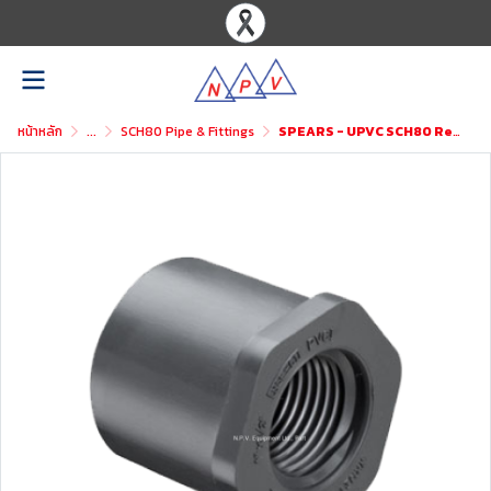
หน้าหลัก
...
SCH80 Pipe & Fittings
SPEARS - UPVC SCH80 Reducer Bushing Flush Style (Spigot x Fipt)