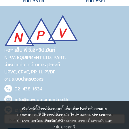
Port ASTM
Port BSPT
หจก.เอ็น.พี.วี.อีควิปเม้นท์
N.P.V. EQUIPMENT LTD., PART.
จำหน่ายท่อ วาล์ว และ อุปกรณ์
UPVC, CPVC, PP-H, PVDF
งานระบบน้ำครบวงจร
02-438-1634
info@npvequipment.co.th
เว็บไซต์นี้มีการใช้งานคุกกี้ เพื่อเพิ่มประสิทธิภาพและ
@npvupvc
ประสบการณ์ที่ดีในการใช้งานเว็บไซต์ของท่าน ท่านสามารถ
อ่านรายละเอียดเพิ่มเติมได้ที่
นโยบายความเป็นส่วนตัว
และ
นโยบายคุกกี้