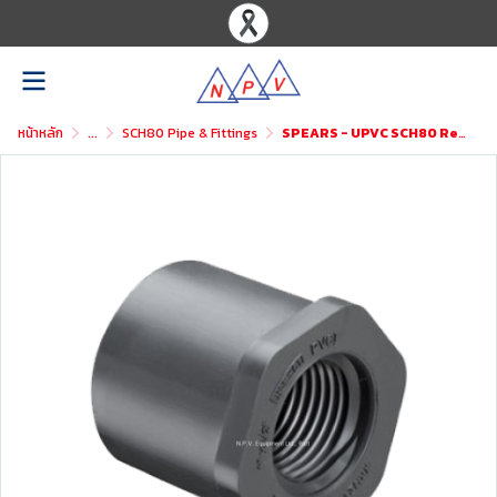
หน้าหลัก
...
SCH80 Pipe & Fittings
SPEARS - UPVC SCH80 Reducer Bushing Flush Style (Spigot x Fipt)