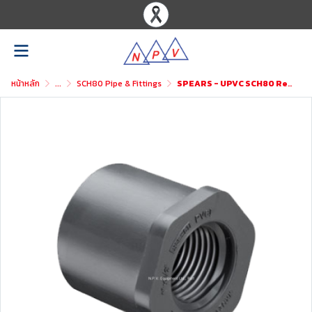
หน้าหลัก
...
SCH80 Pipe & Fittings
SPEARS - UPVC SCH80 Reducer Bushing Flush Style (Spigot x Fipt)