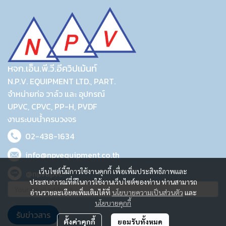
หจก.เอ็น.พี.วี.อีควิปเม้นท์
N.P.V. EQUIPMENT LTD., PART.
จำหน่ายท่อ วาล์ว และ อุปกรณ์
UPVC, CPVC, PP-H, PVDF
งานระบบน้ำครบวงจร
02-438-1634
info@npvequipment.co.th
เว็บไซต์นี้มีการใช้งานคุกกี้ เพื่อเพิ่มประสิทธิภาพและ
@npvupvc
ประสบการณ์ที่ดีในการใช้งานเว็บไซต์ของท่าน ท่านสามารถ
อ่านรายละเอียดเพิ่มเติมได้ที่
นโยบายความเป็นส่วนตัว
และ
นโยบายคุกกี้
รับข่าวสาร
ตั้งค่าคุกกี้
ยอมรับทั้งหมด