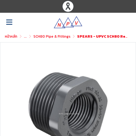
หน้าหลัก
...
SCH80 Pipe & Fittings
SPEARS - UPVC SCH80 Reducer Bushing Flush Style (Mipt x Fipt)