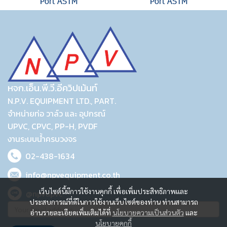
Port ASTM
Port ASTM
หจก.เอ็น.พี.วี.อีควิปเม้นท์
N.P.V. EQUIPMENT LTD., PART.
จำหน่ายท่อ วาล์ว และ อุปกรณ์
UPVC, CPVC, PP-H, PVDF
งานระบบน้ำครบวงจร
02-438-1634
info@npvequipment.co.th
เว็บไซต์นี้มีการใช้งานคุกกี้ เพื่อเพิ่มประสิทธิภาพและ
@npvupvc
ประสบการณ์ที่ดีในการใช้งานเว็บไซต์ของท่าน ท่านสามารถ
อ่านรายละเอียดเพิ่มเติมได้ที่
นโยบายความเป็นส่วนตัว
และ
นโยบายคุกกี้