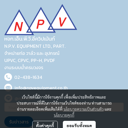
หจก.เอ็น.พี.วี.อีควิปเม้นท์
N.P.V. EQUIPMENT LTD., PART.
จำหน่ายท่อ วาล์ว และ อุปกรณ์
UPVC, CPVC, PP-H, PVDF
งานระบบน้ำครบวงจร
02-438-1634
info@npvequipment.co.th
เว็บไซต์นี้มีการใช้งานคุกกี้ เพื่อเพิ่มประสิทธิภาพและ
@npvupvc
ประสบการณ์ที่ดีในการใช้งานเว็บไซต์ของท่าน ท่านสามารถ
อ่านรายละเอียดเพิ่มเติมได้ที่
นโยบายความเป็นส่วนตัว
และ
นโยบายคุกกี้
รับข่าวสาร
ตั้งค่าคุกกี้
ยอมรับทั้งหมด