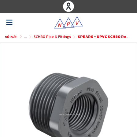
หน้าหลัก
...
SCH80 Pipe & Fittings
SPEARS - UPVC SCH80 Reducer Bushing Flush Style (Mipt x Fipt)