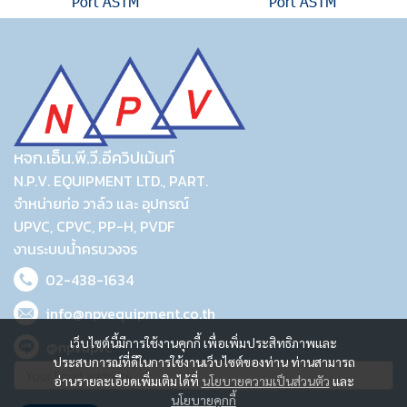
Port ASTM
Port ASTM
หจก.เอ็น.พี.วี.อีควิปเม้นท์
N.P.V. EQUIPMENT LTD., PART.
จำหน่ายท่อ วาล์ว และ อุปกรณ์
UPVC, CPVC, PP-H, PVDF
งานระบบน้ำครบวงจร
02-438-1634
info@npvequipment.co.th
เว็บไซต์นี้มีการใช้งานคุกกี้ เพื่อเพิ่มประสิทธิภาพและ
@npvupvc
ประสบการณ์ที่ดีในการใช้งานเว็บไซต์ของท่าน ท่านสามารถ
อ่านรายละเอียดเพิ่มเติมได้ที่
นโยบายความเป็นส่วนตัว
และ
นโยบายคุกกี้