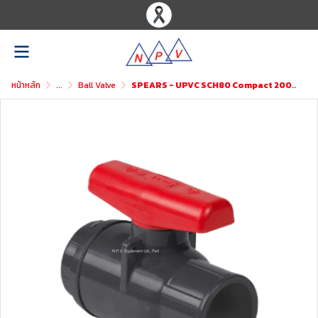
หน้าหลัก
...
Ball Valve
SPEARS - UPVC SCH80 Compact 2000 Ball Valve Threaded ASTM