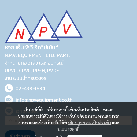
หจก.เอ็น.พี.วี.อีควิปเม้นท์
N.P.V. EQUIPMENT LTD., PART.
จำหน่ายท่อ วาล์ว และ อุปกรณ์
UPVC, CPVC, PP-H, PVDF
งานระบบน้ำครบวงจร
02-438-1634
info@npvequipment.co.th
เว็บไซต์นี้มีการใช้งานคุกกี้ เพื่อเพิ่มประสิทธิภาพและ
@npvupvc
ประสบการณ์ที่ดีในการใช้งานเว็บไซต์ของท่าน ท่านสามารถ
อ่านรายละเอียดเพิ่มเติมได้ที่
นโยบายความเป็นส่วนตัว
และ
นโยบายคุกกี้
รับข่าวสาร