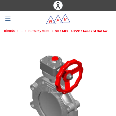
หน้าหลัก
...
Butterfly Valve
SPEARS - UPVC Standard Butterfly Valve Gear Operate