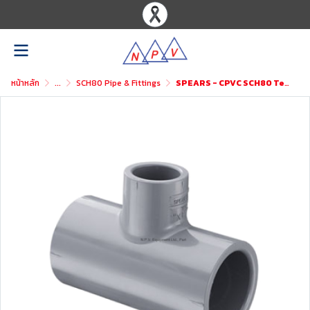
หน้าหลัก
...
SCH80 Pipe & Fittings
SPEARS - CPVC SCH80 Tee Reducer (SxSxS)