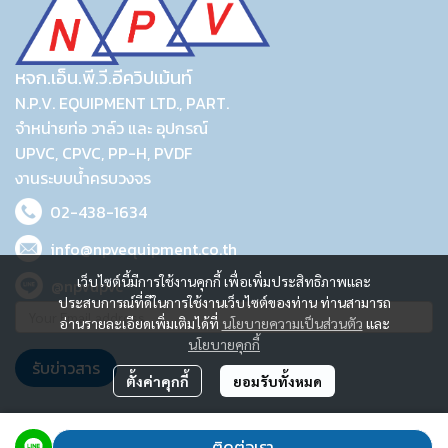
หจก.เอ็น.พี.วี.อีควิปเม้นท์
N.P.V. EQUIPMENT LTD., PART.
จำหน่ายท่อ วาล์ว และ อุปกรณ์
UPVC, CPVC, PP-H, PVDF
งานระบบน้ำครบวงจร
02-438-1634
info@npvequipment.co.th
เว็บไซต์นี้มีการใช้งานคุกกี้ เพื่อเพิ่มประสิทธิภาพและ
@npvupvc
ประสบการณ์ที่ดีในการใช้งานเว็บไซต์ของท่าน ท่านสามารถ
อ่านรายละเอียดเพิ่มเติมได้ที่
นโยบายความเป็นส่วนตัว
และ
นโยบายคุกกี้
รับข่าวสาร
ตั้งค่าคุกกี้
ยอมรับทั้งหมด
2023 © N.P.V. EQUIPMENT LTD., PART.
ติดต่อเรา