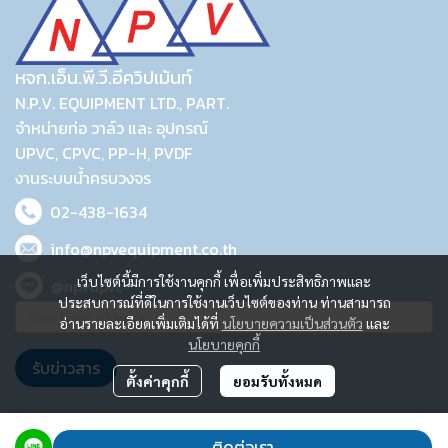
หจก.เอ็น.พี.วี.อีควิปเม้นท์
N.P.V. EQUIPMENT LTD., PART.
จำหน่ายท่อ วาล์ว และ อุปกรณ์
UPVC, CPVC, PP-H, PVDF
งานระบบน้ำครบวงจร
02-438-1634
info@npvequipment.co.th
เว็บไซต์นี้มีการใช้งานคุกกี้ เพื่อเพิ่มประสิทธิภาพและ
@npvupvc
ประสบการณ์ที่ดีในการใช้งานเว็บไซต์ของท่าน ท่านสามารถ
อ่านรายละเอียดเพิ่มเติมได้ที่
นโยบายความเป็นส่วนตัว
และ
นโยบายคุกกี้
รับข่าวสาร
ตั้งค่าคุกกี้
ยอมรับทั้งหมด
2023 © N.P.V. EQUIPMENT LTD., PART.
ติดต่อเรา