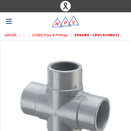
หน้าหลัก
...
SCH80 Pipe & Fittings
SPEARS - CPVC SCH80 Cross (SxSxSxS)