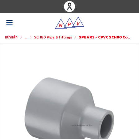
หน้าหลัก
...
SCH80 Pipe & Fittings
SPEARS - CPVC SCH80 Coupling Reducer