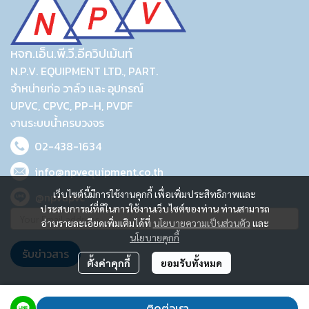
หจก.เอ็น.พี.วี.อีควิปเม้นท์
N.P.V. EQUIPMENT LTD., PART.
จำหน่ายท่อ วาล์ว และ อุปกรณ์
UPVC, CPVC, PP-H, PVDF
งานระบบน้ำครบวงจร
02-438-1634
info@npvequipment.co.th
เว็บไซต์นี้มีการใช้งานคุกกี้ เพื่อเพิ่มประสิทธิภาพและ
@npvupvc
ประสบการณ์ที่ดีในการใช้งานเว็บไซต์ของท่าน ท่านสามารถ
อ่านรายละเอียดเพิ่มเติมได้ที่
นโยบายความเป็นส่วนตัว
และ
นโยบายคุกกี้
รับข่าวสาร
ตั้งค่าคุกกี้
ยอมรับทั้งหมด
2023 © N.P.V. EQUIPMENT LTD., PART.
ติดต่อเรา