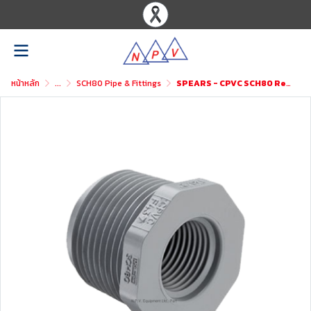
หน้าหลัก
...
SCH80 Pipe & Fittings
SPEARS - CPVC SCH80 Reducer Bushing (Mipt x Fipt)