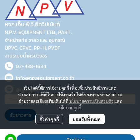
หจก.เอ็น.พี.วี.อีควิปเม้นท์
N.P.V. EQUIPMENT LTD., PART.
จำหน่ายท่อ วาล์ว และ อุปกรณ์
UPVC, CPVC, PP-H, PVDF
งานระบบน้ำครบวงจร
02-438-1634
info@npvequipment.co.th
เว็บไซต์นี้มีการใช้งานคุกกี้ เพื่อเพิ่มประสิทธิภาพและ
@npvupvc
ประสบการณ์ที่ดีในการใช้งานเว็บไซต์ของท่าน ท่านสามารถ
อ่านรายละเอียดเพิ่มเติมได้ที่
นโยบายความเป็นส่วนตัว
และ
นโยบายคุกกี้
รับข่าวสาร
ตั้งค่าคุกกี้
ยอมรับทั้งหมด
2023 © N.P.V. EQUIPMENT LTD., PART.
ติดต่อเรา