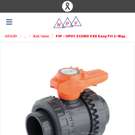
หน้าหลัก
...
Ball Valve
FIP - UPVC SCH80 VXE Easy Fit 2-Way Ball Valve ASTM