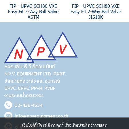
FIP - UPVC SCH80 VXE
FIP - UPVC SCH80 VXE
Easy Fit 2-Way Ball Valve
Easy Fit 2-Way Ball Valve
ASTM
JIS10K
หจก.เอ็น.พี.วี.อีควิปเม้นท์
N.P.V. EQUIPMENT LTD., PART.
จำหน่ายท่อ วาล์ว และ อุปกรณ์
UPVC, CPVC, PP-H, PVDF
งานระบบน้ำครบวงจร
02-438-1634
info@npvequipment.co.th
เว็บไซต์นี้มีการใช้งานคุกกี้ เพื่อเพิ่มประสิทธิภาพและ
@npvupvc