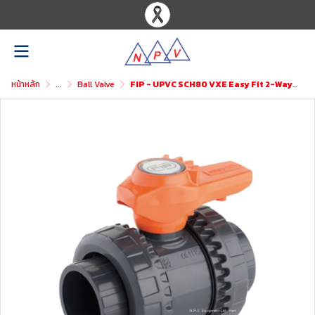
หน้าหลัก
...
Ball Valve
FIP - UPVC SCH80 VXE Easy Fit 2-Way Ball Valve BSPT