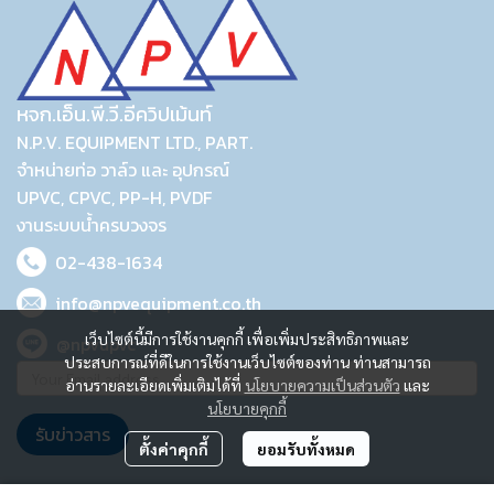
หจก.เอ็น.พี.วี.อีควิปเม้นท์
N.P.V. EQUIPMENT LTD., PART.
จำหน่ายท่อ วาล์ว และ อุปกรณ์
UPVC, CPVC, PP-H, PVDF
งานระบบน้ำครบวงจร
02-438-1634
info@npvequipment.co.th
เว็บไซต์นี้มีการใช้งานคุกกี้ เพื่อเพิ่มประสิทธิภาพและ
@npvupvc
ประสบการณ์ที่ดีในการใช้งานเว็บไซต์ของท่าน ท่านสามารถ
อ่านรายละเอียดเพิ่มเติมได้ที่
นโยบายความเป็นส่วนตัว
และ
นโยบายคุกกี้
รับข่าวสาร
ตั้งค่าคุกกี้
ยอมรับทั้งหมด