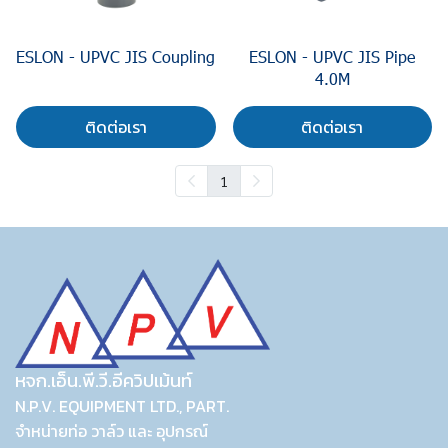
ESLON - UPVC JIS Coupling
ESLON - UPVC JIS Pipe
4.0M
ติดต่อเรา
ติดต่อเรา
1
หจก.เอ็น.พี.วี.อีควิปเม้นท์
N.P.V. EQUIPMENT LTD., PART.
จำหน่ายท่อ วาล์ว และ อุปกรณ์